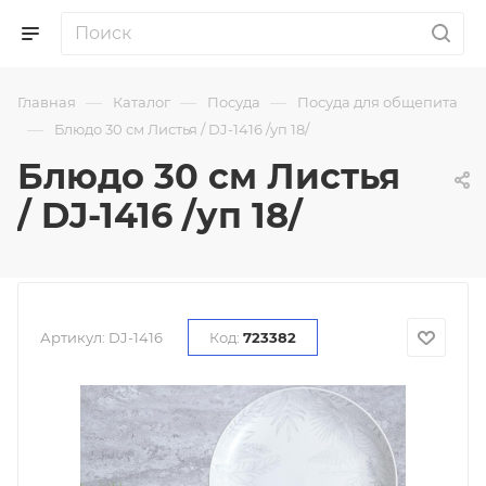
—
—
—
Главная
Каталог
Посуда
Посуда для общепита
—
Блюдо 30 см Листья / DJ-1416 /уп 18/
Блюдо 30 см Листья
/ DJ-1416 /уп 18/
Артикул:
DJ-1416
Код:
723382