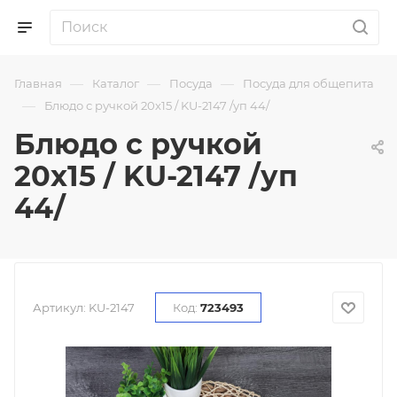
—
—
—
Главная
Каталог
Посуда
Посуда для общепита
—
Блюдо с ручкой 20х15 / KU-2147 /уп 44/
Блюдо с ручкой
20х15 / KU-2147 /уп
44/
Артикул:
KU-2147
Код:
723493