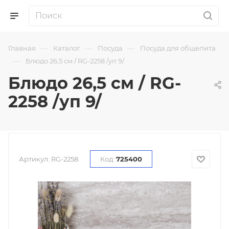
—
—
—
Главная
Каталог
Посуда
Посуда для общепита
—
Блюдо 26,5 см / RG-2258 /уп 9/
Блюдо 26,5 см / RG-
2258 /уп 9/
Артикул:
RG-2258
Код:
725400