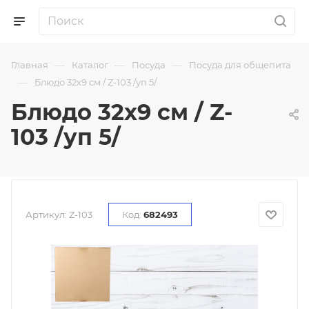
—
—
—
Главная
Каталог
Посуда
Посуда для общепита
—
Блюдо 32х9 см / Z-103 /уп 5/
Блюдо 32х9 см / Z-
103 /уп 5/
Артикул:
Z-103
Код:
682493