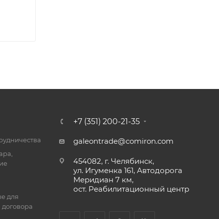
+7 (351) 200-21-35
трудничества
galeontrade@comiron.com
ара,
454082, г. Челябинск,
ие
ул. Игуменка 161, Автодорога
Меридиан 7 км,
ост. Реабилитационный центр
е для
 договора