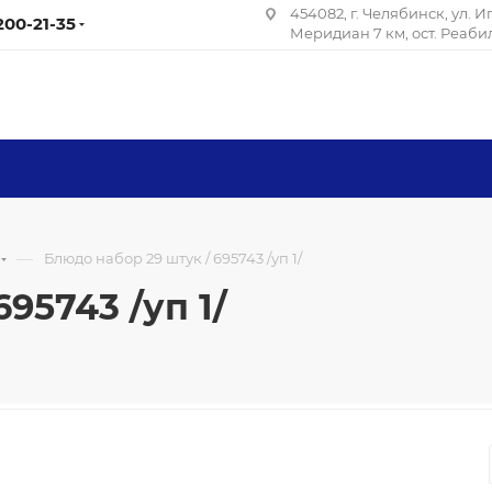
454082, г. Челябинск, ул. 
 200-21-35
Меридиан 7 км, ост. Реаб
—
Блюдо набор 29 штук / 695743 /уп 1/
95743 /уп 1/