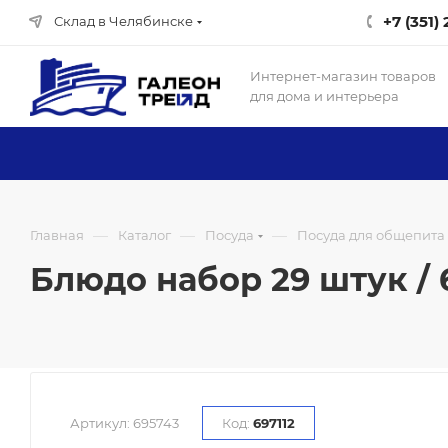
+7 (351)
Склад в Челябинске
Интернет-магазин товаров
для дома и интерьера
—
—
—
Главная
Каталог
Посуда
Посуда для общепита
Блюдо набор 29 штук / 6
Артикул:
695743
Код:
697112