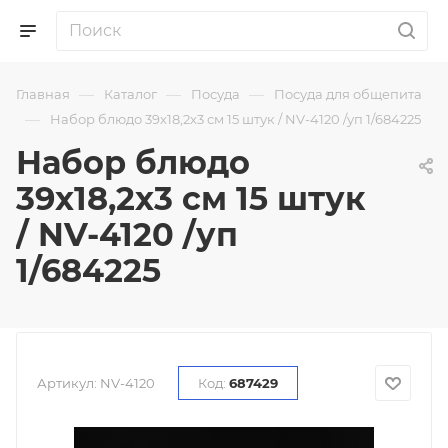
—
—
—
Главная
Каталог
Посуда
Посуда для общепита
—
Набор блюдо 39х18,2х3 см 15 штук / NV-4120 /уп 1/684225
Набор блюдо
39х18,2х3 см 15 штук
/ NV-4120 /уп
1/684225
Артикул:
NV-4120
Код:
687429