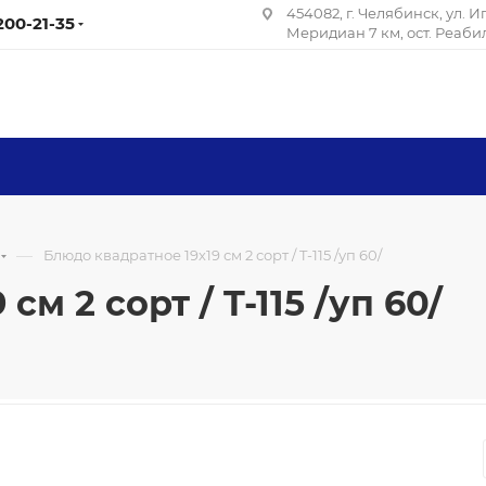
454082, г. Челябинск, ул. 
 200-21-35
Меридиан 7 км, ост. Реаб
—
Блюдо квадратное 19х19 см 2 сорт / T-115 /уп 60/
м 2 сорт / T-115 /уп 60/