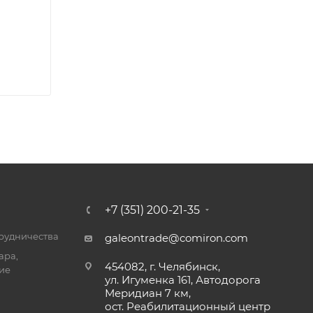
+7 (351) 200-21-35
трудничества
galeontrade@comiron.com
ара,
454082, г. Челябинск,
ие
ул. Игуменка 161, Автодорога
Меридиан 7 км,
ост. Реабилитационный центр