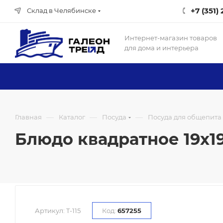
+7 (351)
Склад в Челябинске
Интернет-магазин товаров
для дома и интерьера
—
—
—
Главная
Каталог
Посуда
Посуда для общепита
Блюдо квадратное 19х19 с
Артикул:
T-115
Код:
657255