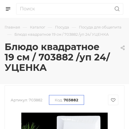
—
—
—
Главная
Каталог
Посуда
Посуда для общепита
—
Блюдо квадратное 19 см / 703882 /уп 24/ УЦЕНКА
Блюдо квадратное
19 см / 703882 /уп 24/
УЦЕНКА
Артикул:
703882
Код:
703882