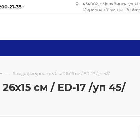
454082, г. Челябинск, ул. 
 200-21-35
Меридиан 7 км, ост. Реаб
—
Блюдо фигурное рыбка 26х15 см / ED-17 /уп 45/
6х15 см / ED-17 /уп 45/