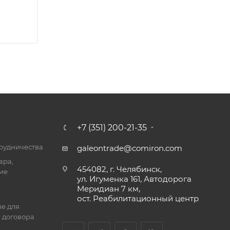
+7 (351) 200-21-35
трудничества
galeontrade@comiron.com
ара,
454082, г. Челябинск,
ие
ул. Игуменка 161, Автодорога
Меридиан 7 км,
ост. Реабилитационный центр
е для
 договора