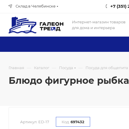
+7 (351)
Склад в Челябинске
Интернет-магазин товаров
для дома и интерьера
—
—
—
Главная
Каталог
Посуда
Посуда для общепита
Блюдо фигурное рыбка 2
Артикул:
ED-17
Код:
697432