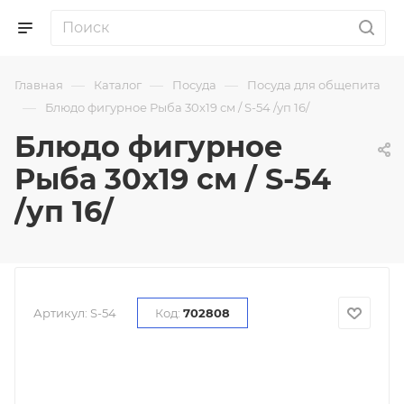
—
—
—
Главная
Каталог
Посуда
Посуда для общепита
—
Блюдо фигурное Рыба 30х19 см / S-54 /уп 16/
Блюдо фигурное
Рыба 30х19 см / S-54
/уп 16/
Артикул:
S-54
Код:
702808