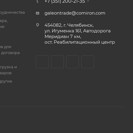
+7 (351) 200-21-35
трудничества
galeontrade@comiron.com
ара,
454082, г. Челябинск,
ие
ул. Игуменка 161, Автодорога
Меридиан 7 км,
ост. Реабилитационный центр
е для
 договора
тгрузка и
оваров
другие