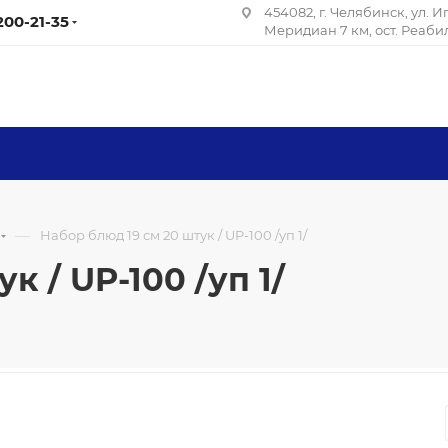
454082, г. Челябинск, ул. 
 200-21-35
Меридиан 7 км, ост. Реаб
—
Набор блюд 19 см 20 штук / UP-100 /уп 1/
к / UP-100 /уп 1/