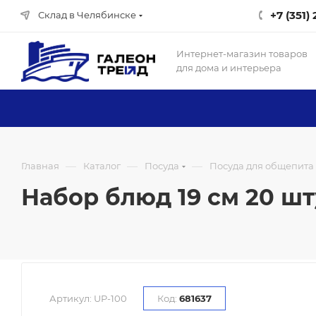
+7 (351)
Склад в Челябинске
Интернет-магазин товаров
для дома и интерьера
—
—
—
Главная
Каталог
Посуда
Посуда для общепита
Набор блюд 19 см 20 шту
Артикул:
UP-100
Код:
681637