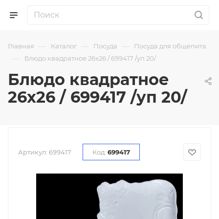
—
—
—
Главная
Каталог
Посуда
Посуда для общепита
—
Блюдо квадратное 26х26 / 699417 /уп 20/
Блюдо квадратное
26х26 / 699417 /уп 20/
Артикул:
699417
Код:
699417