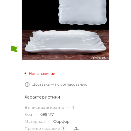
Нет в наличии
Доставка — по согласованию
Характеристики
Выписывать кратно
—
1
Код
—
699417
Материал
—
Фарфор
Прямые поставки
—
Да
?