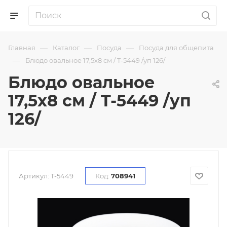
—
—
—
Главная
Каталог
Посуда
Посуда для общепита
—
Блюдо овальное 17,5х8 см / T-5449 /уп 126/
Блюдо овальное
17,5х8 см / T-5449 /уп
126/
Артикул:
T-5449
Код:
708941