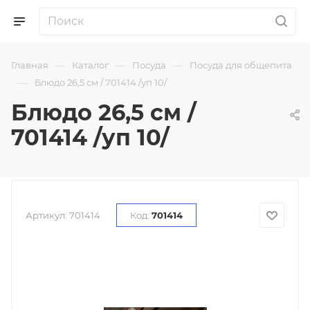
—
—
—
Главная
Каталог
Посуда
Посуда для общепита
—
Блюдо 26,5 см / 701414 /уп 10/
Блюдо 26,5 см /
701414 /уп 10/
Артикул:
701414
Код:
701414