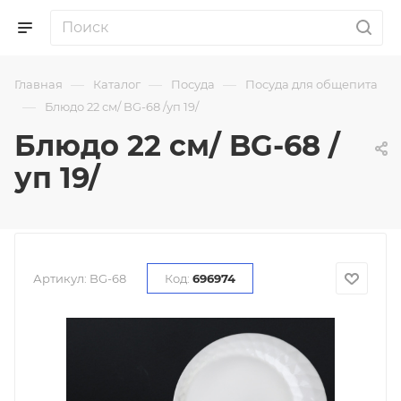
—
—
—
Главная
Каталог
Посуда
Посуда для общепита
—
Блюдо 22 см/ BG-68 /уп 19/
Блюдо 22 см/ BG-68 /
уп 19/
Артикул:
BG-68
Код:
696974