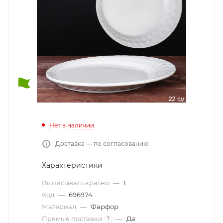
Нет в наличии
Доставка — по согласованию
Характеристики
Выписывать кратно
—
1
Код
—
696974
Материал
—
Фарфор
Прямые поставки
—
Да
?