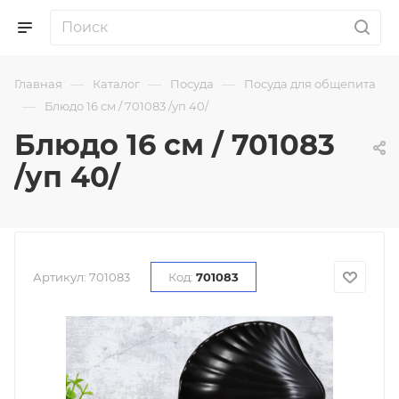
—
—
—
Главная
Каталог
Посуда
Посуда для общепита
—
Блюдо 16 см / 701083 /уп 40/
Блюдо 16 см / 701083
/уп 40/
Артикул:
701083
Код:
701083