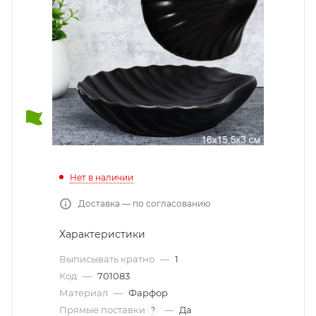
Нет в наличии
Доставка — по согласованию
Характеристики
Выписывать кратно
—
1
Код
—
701083
Материал
—
Фарфор
Прямые поставки
—
Да
?