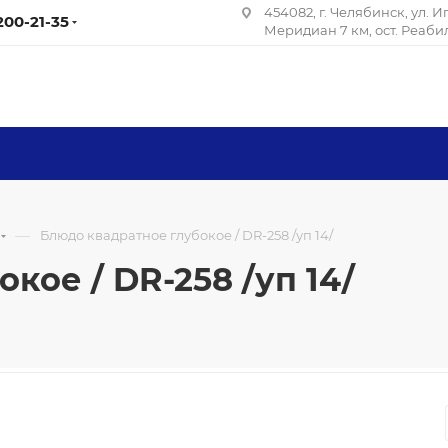
454082, г. Челябинск, ул. 
 200-21-35
Меридиан 7 км, ост. Реаб
—
Блюдо квадратное глубокое / DR-258 /уп 14/
кое / DR-258 /уп 14/