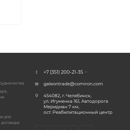
+7 (351) 200-21-35
трудничества
galeontrade@comiron.com
ара,
454082, г. Челябинск,
ие
ул. Игуменка 161, Автодорога
Меридиан 7 км,
ост. Реабилитационный центр
е для
 договора