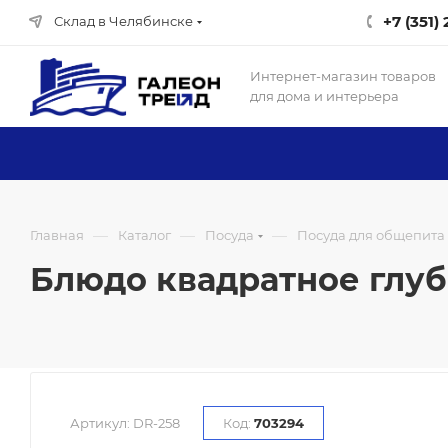
+7 (351)
Склад в Челябинске
Интернет-магазин товаров
для дома и интерьера
—
—
—
Главная
Каталог
Посуда
Посуда для общепита
Блюдо квадратное глубо
Артикул:
DR-258
Код:
703294