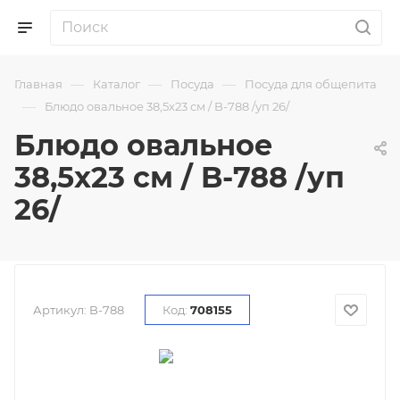
—
—
—
Главная
Каталог
Посуда
Посуда для общепита
—
Блюдо овальное 38,5х23 см / B-788 /уп 26/
Блюдо овальное
38,5х23 см / B-788 /уп
26/
Артикул:
B-788
Код:
708155