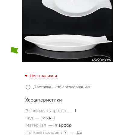
Нет в наличии
Доставка — по согласованию
Характеристики
Выписывать кратно
—
1
Код
—
697416
Материал
—
Фарфор
Прямые поставки
—
Да
?