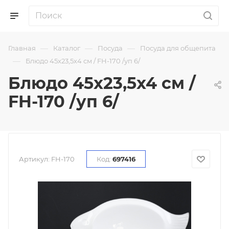
—
—
—
Главная
Каталог
Посуда
Посуда для общепита
—
Блюдо 45х23,5х4 см / FH-170 /уп 6/
Блюдо 45х23,5х4 см /
FH-170 /уп 6/
Артикул:
FH-170
Код:
697416