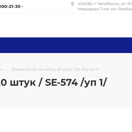
454082, г. Челябинск, ул. 
 200-21-35
Меридиан 7 км, ост. Реаб
—
Блюдо 26х26 см набор 20 штук / SE-574 /уп 1/
 штук / SE-574 /уп 1/