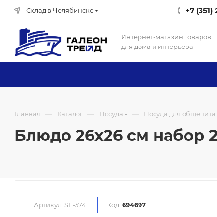
+7 (351)
Склад в Челябинске
Интернет-магазин товаров
для дома и интерьера
—
—
—
Главная
Каталог
Посуда
Посуда для общепита
Блюдо 26х26 см набор 20
Артикул:
SE-574
Код:
694697