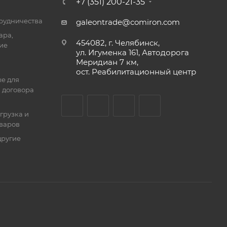
+7 (351) 200-21-35
трудничества
galeontrade@comiron.com
ара,
454082, г. Челябинск,
ие
ул. Игуменка 161, Автодорога
Меридиан 7 км,
ост. Реабилитационный центр
е для
 договора
тгрузка и
оваров
другие