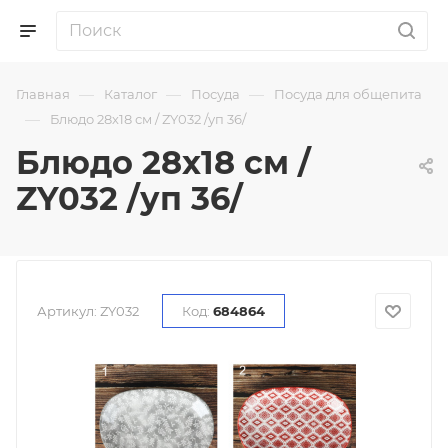
—
—
—
Главная
Каталог
Посуда
Посуда для общепита
—
Блюдо 28х18 см / ZY032 /уп 36/
Блюдо 28х18 см /
ZY032 /уп 36/
Артикул:
ZY032
Код:
684864