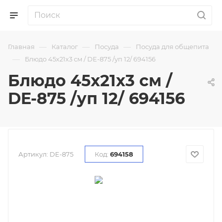
—
—
—
Главная
Каталог
Посуда
Посуда для общепита
—
Блюдо 45х21х3 см / DE-875 /уп 12/ 694156
Блюдо 45х21х3 см /
DE-875 /уп 12/ 694156
Артикул:
DE-875
Код:
694158