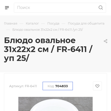
—
—
—
Главная
Каталог
Посуда
Посуда для общепита
—
Блюдо овальное 31х22х2 см / FR-6411 /уп 25/
Блюдо овальное
31х22х2 см / FR-6411 /
уп 25/
Артикул:
FR-6411
Код:
704833