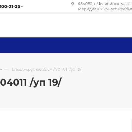
454082, г. Челябинск, ул. 
 200-21-35
Меридиан 7 км, ост. Реаб
—
Блюдо круглое 22 см / 704011 /уп 19/
4011 /уп 19/