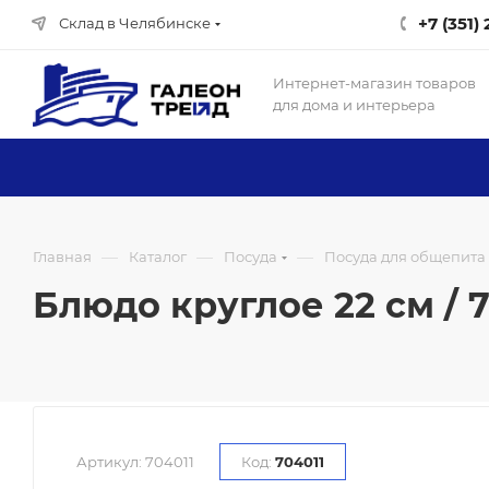
+7 (351)
Склад в Челябинске
Интернет-магазин товаров
для дома и интерьера
—
—
—
Главная
Каталог
Посуда
Посуда для общепита
Блюдо круглое 22 см / 70
Артикул:
704011
Код:
704011