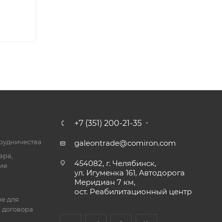
+7 (351) 200-21-35
трудничества
galeontrade@comiron.com
ара,
454082, г. Челябинск,
ие
ул. Игуменка 161, Автодорога
Меридиан 7 км,
ост. Реабилитационный центр
е для
 договора