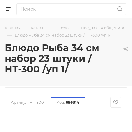
—
—
—
Главная
Каталог
Посуда
Посуда для общепита
—
Блюдо Рыба 34 см набор 23 штуки / HТ-300 /уп 1/
Блюдо Рыба 34 см
набор 23 штуки /
HТ-300 /уп 1/
Артикул:
HТ-300
Код:
696314