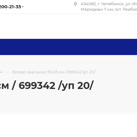
454082, г. Челябинск, ул. 
 200-21-35
Меридиан 7 км, ост. Реаб
—
Блюдо овальное 35х25 см / 699342 /уп 20/
 / 699342 /уп 20/