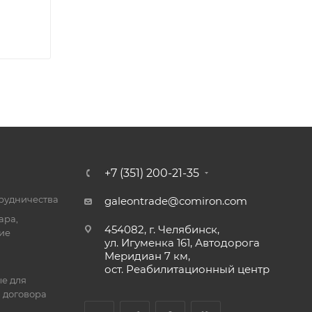
+7 (351) 200-21-35
трудничества
galeontrade@comiron.com
ара,
454082, г. Челябинск,
ие
ул. Игуменка 161, Автодорога
Меридиан 7 км,
ост. Реабилитационный центр
е для
 договора