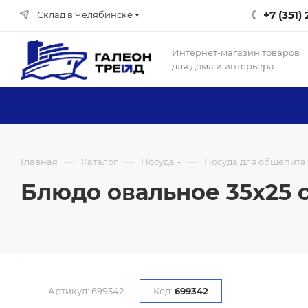
+7 (351)
Склад в Челябинске
Интернет-магазин товаров
для дома и интерьера
—
—
—
Главная
Каталог
Посуда
Посуда для общепита
Блюдо овальное 35х25 см
Артикул:
699342
Код:
699342