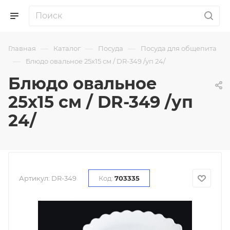
—
—
—
Главная
Каталог
Посуда
Посуда для общепита
—
Блюдо овальное 25х15 см / DR-349 /уп 24/
Блюдо овальное
25х15 см / DR-349 /уп
24/
Артикул:
DR-349
Код:
703335