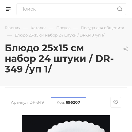
—
—
—
Главная
Каталог
Посуда
Посуда для общепита
—
Блюдо 25х15 см набор 24 штуки / DR-349 /уп 1/
Блюдо 25х15 см
набор 24 штуки / DR-
349 /уп 1/
Артикул:
DR-349
Код:
696207