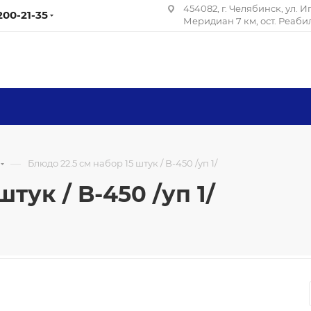
454082, г. Челябинск, ул. 
 200-21-35
Меридиан 7 км, ост. Реаб
—
Блюдо 22.5 см набор 15 штук / B-450 /уп 1/
тук / B-450 /уп 1/