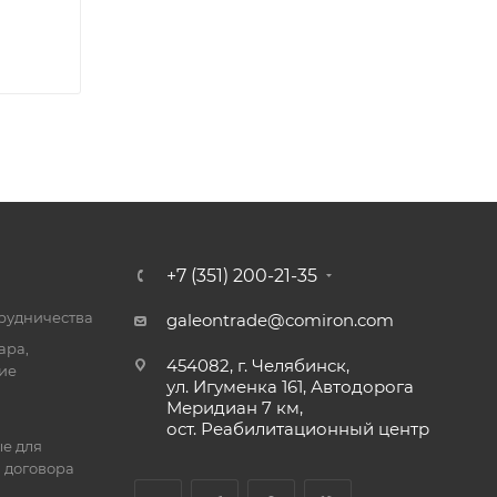
+7 (351) 200-21-35
трудничества
galeontrade@comiron.com
ара,
454082, г. Челябинск,
ие
ул. Игуменка 161, Автодорога
Меридиан 7 км,
ост. Реабилитационный центр
е для
 договора