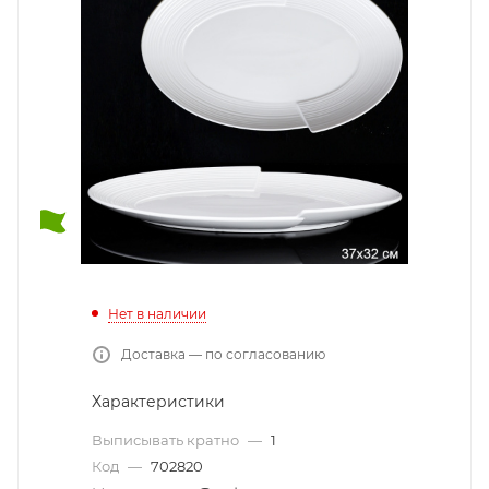
Нет в наличии
Доставка — по согласованию
Характеристики
Выписывать кратно
—
1
Код
—
702820