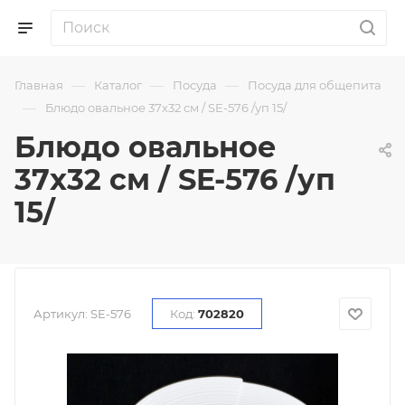
—
—
—
Главная
Каталог
Посуда
Посуда для общепита
—
Блюдо овальное 37х32 см / SE-576 /уп 15/
Блюдо овальное
37х32 см / SE-576 /уп
15/
Артикул:
SE-576
Код:
702820