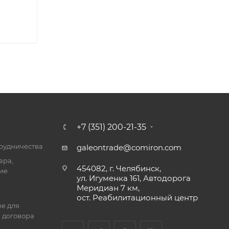
+7 (351) 200-21-35
трудничества
galeontrade@comiron.com
ара,
454082, г. Челябинск,
ие
ул. Игуменка 161, Автодорога
Меридиан 7 км,
ост. Реабилитационный центр
е для
 договора