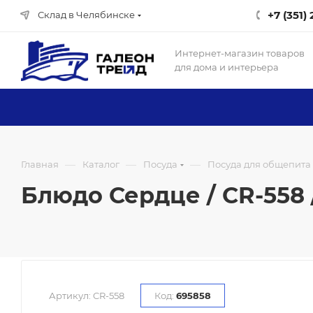
+7 (351)
Склад в Челябинске
Интернет-магазин товаров
для дома и интерьера
—
—
—
Главная
Каталог
Посуда
Посуда для общепита
Блюдо Сердце / CR-558 
Артикул:
CR-558
Код:
695858