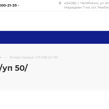
454082, г. Челябинск, ул. 
 200-21-35
Меридиан 7 км, ост. Реаб
—
Блюдо Сердце / CR-558 /уп 50/
/уп 50/