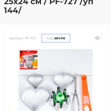
25х24 см / PF-727 /уп
144/
Артикул:
PF-727
Код:
684116