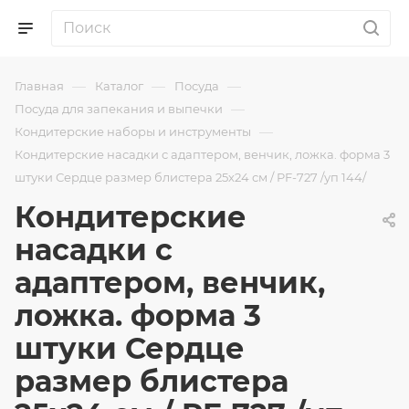
—
—
—
Главная
Каталог
Посуда
—
Посуда для запекания и выпечки
—
Кондитерские наборы и инструменты
Кондитерские насадки с адаптером, венчик, ложка. форма 3
штуки Сердце размер блистера 25х24 см / PF-727 /уп 144/
Кондитерские
насадки с
адаптером, венчик,
ложка. форма 3
штуки Сердце
размер блистера