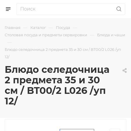
—
—
—
Главная
Каталог
Посуда
—
Столовая посуда и предметы сервировки
Блюда и чаши
—
Блюдо селедочница 2 предмета 35 и 30 см / BT00/2 L026 /уп
12/
Блюдо селедочница
2 предмета 35 и 30
см / BT00/2 L026 /уп
12/