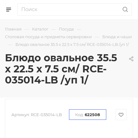
—
—
—
Главная
Каталог
Посуда
—
Столовая посуда и предметы сервировки
Блюда и чаши
—
Блюдо овальное 35.5 х 22.5 х 7.5 см/ RCE-035014-LB /уп 1/
Блюдо овальное 35.5
х 22.5 х 7.5 см/ RCE-
035014-LB /уп 1/
Артикул:
RCE-035014-LB
Код:
622508