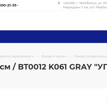
454082, г. Челябинск, ул. 
 200-21-35
Меридиан 7 км, ост. Реаб
—
—
редметы сервировки
Блюда и чаши
Блюдо селедочница 
см / BT0012 K061 GRAY "У