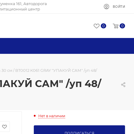
Игуменка 161, Автодорога
ВОЙТИ
илитационный центр
0
0
30 см / BT0012 K061 GRAY "УПАКУЙ САМ" /уп 48/
ПАКУЙ САМ" /уп 48/
Нет в наличии
ПОДПИСАТЬСЯ