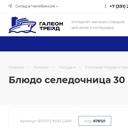
+7 (351)
Склад в Челябинске
Интернет-магазин товаров
для дома и интерьера
—
—
—
Главная
Каталог
Посуда
Столовая посуда и п
Блюдо селедочница 30 
Артикул:
BT0012 K061 GRAY
Код:
678121