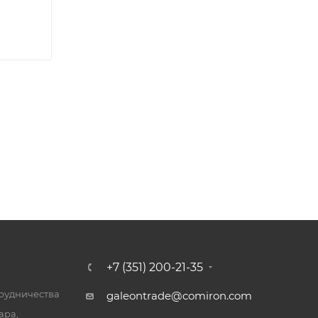
+7 (351) 200-21-35
трудничества
galeontrade@comiron.com
ара,