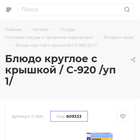
—
—
—
Главная
Каталог
Посуда
—
Столовая посуда и предметы сервировки
Блюда и чаши
—
Блюдо круглое с крышкой / С-920 /уп 1/
Блюдо круглое с
крышкой / С-920 /уп
1/
Артикул:
С-920
Код:
609333