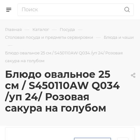
—
—
—
Главная
Каталог
Посуда
—
Столовая посуда и предметы сервировки
Блюда и чаши
—
Блюдо овальное 25 см / S450110AW Q034 /уп 24/ Розовая
сакура на голубом
Блюдо овальное 25
см / S450110AW Q034
/уп 24/ Розовая
сакура на голубом