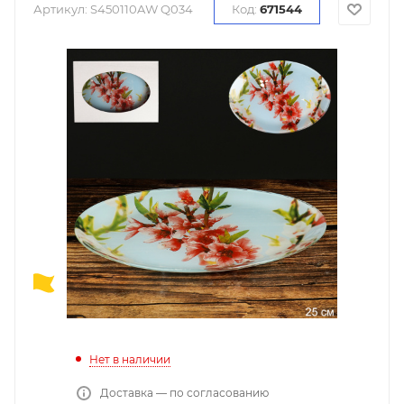
Артикул:
S450110AW Q034
Код:
671544
Нет в наличии
Доставка — по согласованию