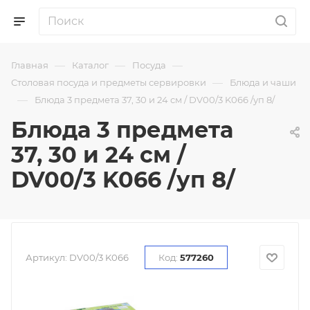
—
—
—
Главная
Каталог
Посуда
—
Столовая посуда и предметы сервировки
Блюда и чаши
—
Блюда 3 предмета 37, 30 и 24 см / DV00/3 K066 /уп 8/
Блюда 3 предмета
37, 30 и 24 см /
DV00/3 K066 /уп 8/
Артикул:
DV00/3 K066
Код:
577260