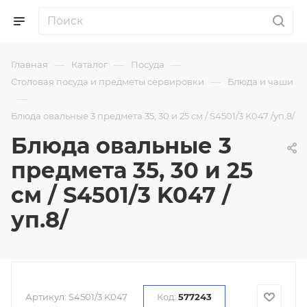
—
—
—
Главная
Каталог
Посуда
—
Столовая посуда и предметы сервировки
Блюда и чаши
—
Блюда овальные 3 предмета 35, 30 и 25 см / S4501/3 K047 /уп.8/
Блюда овальные 3
предмета 35, 30 и 25
см / S4501/3 K047 /
уп.8/
Артикул:
S4501/3 K047
Код:
577243