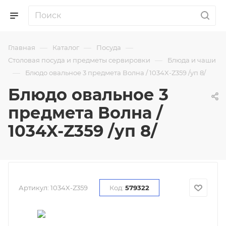
—
—
—
Главная
Каталог
Посуда
—
Столовая посуда и предметы сервировки
Блюда и чаши
—
Блюдо овальное 3 предмета Волна / 1034X-Z359 /уп 8/
Блюдо овальное 3
предмета Волна /
1034X-Z359 /уп 8/
Артикул:
1034X-Z359
Код:
579322