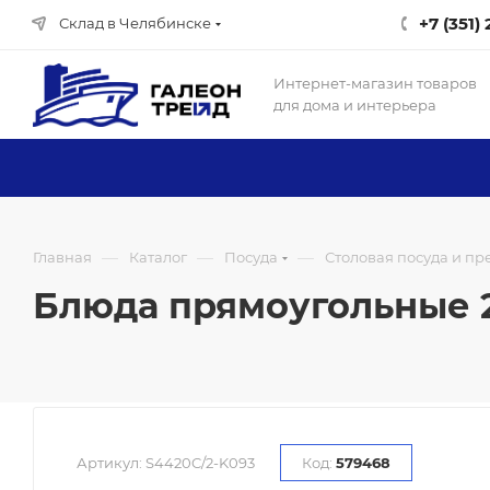
+7 (351)
Склад в Челябинске
Интернет-магазин товаров
для дома и интерьера
—
—
—
Главная
Каталог
Посуда
Столовая посуда и п
Блюда прямоугольные 2 
Артикул:
S4420C/2-K093
Код:
579468