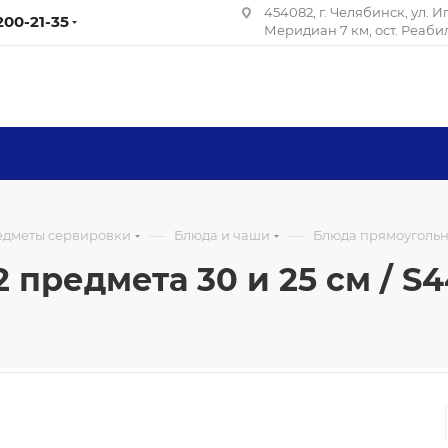
454082, г. Челябинск, ул. 
 200-21-35
Меридиан 7 км, ост. Реаб
—
—
редметы сервировки
Блюда и чаши
Блюда прямоугольные
предмета 30 и 25 см / S44