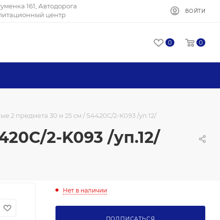
Игуменка 161, Автодорога
ВОЙТИ
илитационный центр
0
0
 2 предмета 30 и 25 см / S4420C/2-K093 /уп.12/
20C/2-K093 /уп.12/
Нет в наличии
ПОДПИСАТЬСЯ