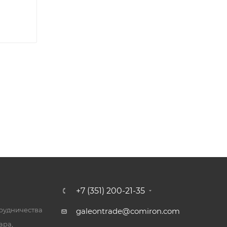
+7 (351) 200-21-35
трудничества
galeontrade@comiron.com
ара,