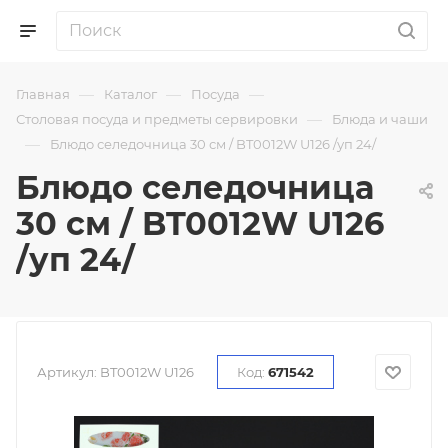
—
—
—
Главная
Каталог
Посуда
—
Столовая посуда и предметы сервировки
Блюда и чаши
—
Блюдо селедочница 30 см / BT0012W U126 /уп 24/
Блюдо селедочница
30 см / BT0012W U126
/уп 24/
Артикул:
BT0012W U126
Код:
671542