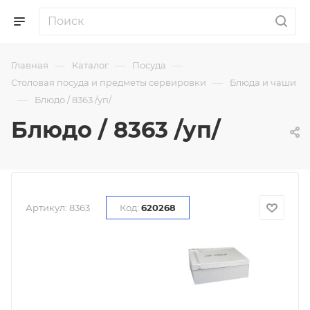
—
—
—
Главная
Каталог
Посуда
—
Столовая посуда и предметы сервировки
Блюда и чаши
—
Блюдо / 8363 /уп/
Блюдо / 8363 /уп/
Артикул:
8363
Код:
620268