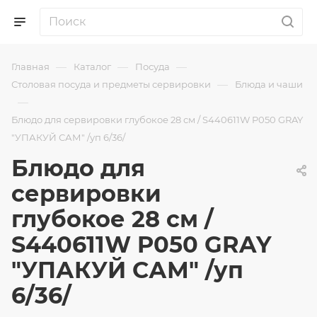
—
—
—
Главная
Каталог
Посуда
—
Столовая посуда и предметы сервировки
Блюда и чаши
—
Блюдо для сервировки глубокое 28 см / S440611W P050 GRAY
"УПАКУЙ САМ" /уп 6/36/
Блюдо для
сервировки
глубокое 28 см /
S440611W P050 GRAY
"УПАКУЙ САМ" /уп
6/36/