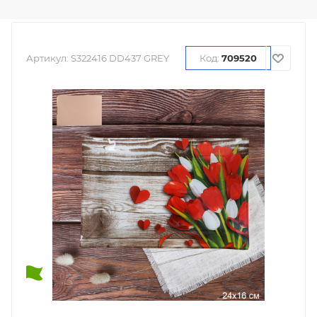
Артикул:
S322416 DD437 GREY
Код:
709520