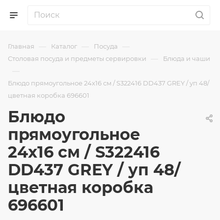
—
—
—
Главная
Каталог
Посуда
—
Столовая посуда и предметы сервировки
Блюда и чаши
—
Блюдо прямоугольное 24x16 см / S322416 DD437 GREY / уп 48/
цветная коробка 696601
Блюдо
прямоугольное
24x16 см / S322416
DD437 GREY / уп 48/
цветная коробка
696601