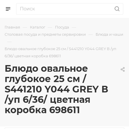
—
—
—
Главная
Каталог
Посуда
—
Столовая посуда и предметы сервировки
Блюда и чаши
—
Блюдо овальное глубокое 25 см / S441210 Y044 GREY В /уп
6/36/ цветная коробка 698611
Блюдо овальное
глубокое 25 см /
S441210 Y044 GREY В
/уп 6/36/ цветная
коробка 698611