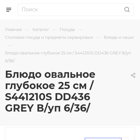
—
—
—
Главная
Каталог
Посуда
—
Столовая посуда и предметы сервировки
Блюда и чаши
—
Блюдо овальное глубокое 25 см / S441210S DD436 GREY В/уп
6/36/
Блюдо овальное
глубокое 25 см /
S441210S DD436
GREY В/уп 6/36/