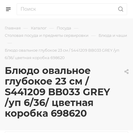
—
—
—
Главная
Каталог
Посуда
—
Столовая посуда и предметы сервировки
Блюда и чаши
—
Блюдо овальное глубокое 23 см / S441209 BB033 GREY /уп
6/36/ цветная коробка 698620
Блюдо овальное
глубокое 23 см /
S441209 BB033 GREY
/уп 6/36/ цветная
коробка 698620