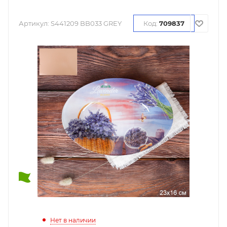
Артикул:
S441209 BB033 GREY
Код:
709837
Нет в наличии