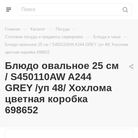
—
—
—
Главная
Каталог
Посуда
—
—
Столовая посуда и предметы сервировки
Блюда и чаши
Блюдо овальное 25 см / S450110AW A244 GREY /уп 48/ Хохлома
цветная коробка 698652
Блюдо овальное 25 см
/ S450110AW A244
GREY /уп 48/ Хохлома
цветная коробка
698652