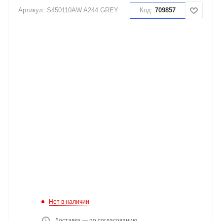
Артикул:
S450110AW A244 GREY
Код:
709857
Нет в наличии
Доставка — по согласованию