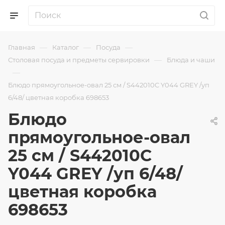
—
—
—
Главная
Каталог
Посуда
—
Столовая посуда и предметы сервировки
Блюда и чаши
—
Блюдо прямоугольное-овал 25 см / S442010C Y044 GREY /уп
6/48/ цветная коробка 698653
Блюдо
прямоугольное-овал
25 см / S442010C
Y044 GREY /уп 6/48/
цветная коробка
698653