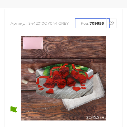
Артикул:
S442010C Y044 GREY
Код:
709858